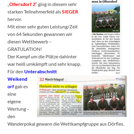
„
Ollersdorf 2
“ ging in diesem sehr
starken Teilnehmerfeld als
SIEGER
hervor.
Mit einer sehr guten Leistung/Zeit
von 64 Sekunden gewannen wir
diesen Wettbewerb –
GRATULATION!
Der Kampf um die Plätze dahinter
war heiß umkämpft und
sehr knapp.
Für den
Unterabschnitt
Weikend
orf
gab es
eine
eigene
Wertung –
den
Wanderpokal gewann die Wettkampfgruppe aus Dörfles.